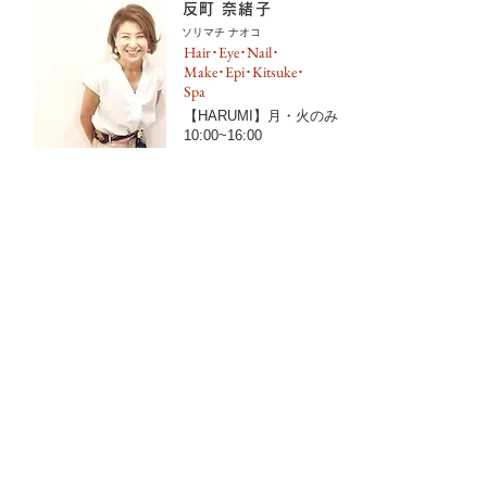
反町 奈緒子
ソリマチ ナオコ
Hair･Eye･Nail･
Make･Epi･Kitsuke･
Spa
【HARUMI】月・火のみ
10:00~16:00
【la mer】水〜土
9:30~16:00
三輪 瑞生
ミワ ミズキ
【ARIAKE】月・火・
水・金・土・日