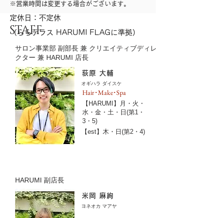
※営業時間は変更する場合がございます。
​定休日：不定休
STAFF
（ららテラス HARUMI FLAGに準拠）
サロン事業部 副部長 兼 クリエイティブディレ
​フェリー アヴェ
クター 兼 HARUMI 店長
ダ 晴海
荻原 大輔
オギハラ ダイスケ
Hair･Make･Spa
【HARUMI】月・火・
水・金・土・日(第1・
3・5)
【est】木・日(第2・4)
HARUMI 副店長
米岡 麻絢
ヨネオカ マアヤ