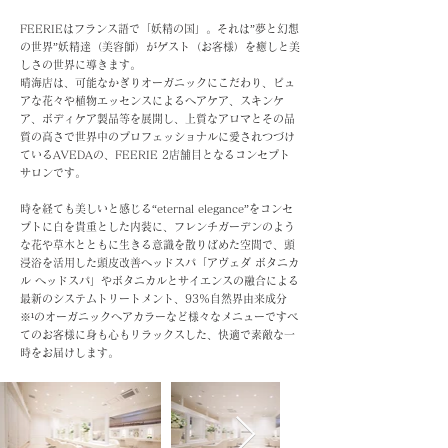
FEERIEはフランス語で「妖精の国」。それは”夢と幻想
の世界”妖精達（美容師）がゲスト（お客様）を癒しと美
しさの世界に導きます。
晴海店は、可能なかぎりオーガニックにこだわり、ピュ
アな花々や植物エッセンスによるヘアケア、スキンケ
ア、ボディケア製品等を展開し、上質なアロマとその品
質の高さで世界中のプロフェッショナルに愛されつづけ
ているAVEDAの、FEERIE 2店舗目となるコンセプト
サロンです。
時を経ても美しいと感じる“eternal elegance”をコンセ
プトに白を貴重とした内装に、フレンチガーデンのよう
な花や草木とともに生きる意識を散りばめた空間で、頭
浸浴を活用した頭皮改善ヘッドスパ「アヴェダ ボタニカ
ル ヘッドスパ」やボタニカルとサイエンスの融合による
最新のシステムトリートメント、93%自然界由来成分
※¹のオーガニックヘアカラーなど様々なメニューですべ
てのお客様に身も心もリラックスした、快適で素敵な一
時をお届けします。