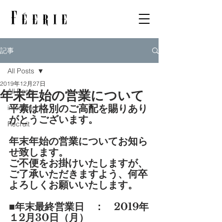
記事
All Posts
2019年12月27日
All Posts
年末年始の営業について
平素は格別のご高配を賜りあり
infomation
がとうございます。
Recruit
年末年始の営業についてお知ら
せ致します。
ご不便をお掛けいたしますが、
ご了承いただきますよう、何卒
よろしくお願いいたします。
■年末最終営業日　：　2019年
１2月30日（月）