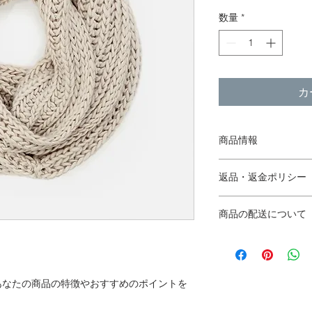
数量
*
カ
商品情報
商品の詳細を入力し
返品・返金ポリシー
明に加え、商品の特
しましょう。
返品・返金規約を入
商品の配送について
だけなかった場合の
ましょう。規約の内
配送地域、料金、所
頼を獲得し、安心し
する情報を入力して
とで、お客様の信頼
あなたの商品の特徴やおすすめのポイントを
ただけます。